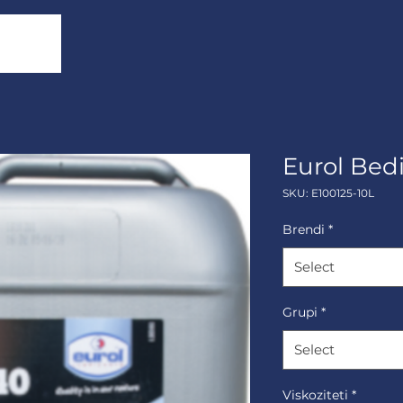
Eurol Bed
SKU: E100125-10L
Brendi
*
Select
Grupi
*
Select
Viskoziteti
*