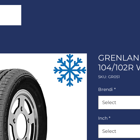
GRENLAND
104/102R
SKU: GR051
Brendi
*
Select
Inch
*
Select