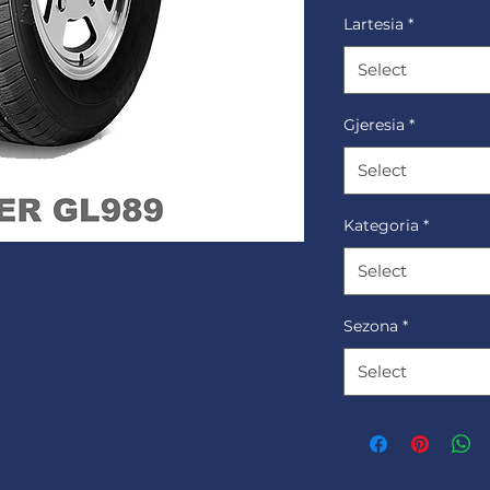
Lartesia
*
Select
Gjeresia
*
Select
Kategoria
*
Select
Sezona
*
Select