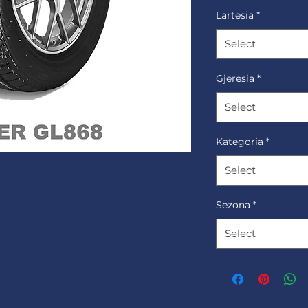
Lartesia
*
Select
Gjeresia
*
Select
Kategoria
*
Select
Sezona
*
Select