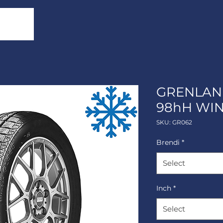
GRENLAND
98hH WIN
SKU: GR062
Brendi
*
Select
Inch
*
Select