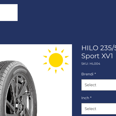
HILO 235/
Sport XV1
SKU: HL004
Brendi
*
Select
Inch
*
Select