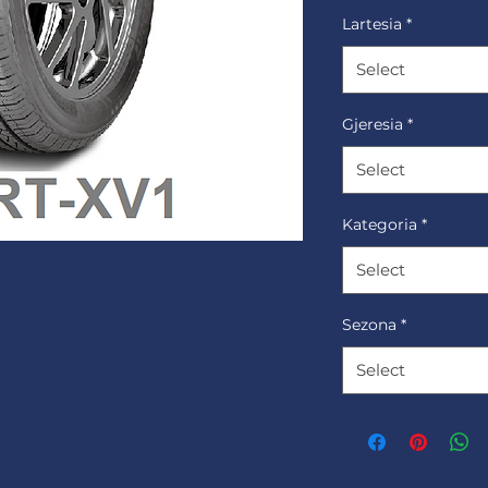
Lartesia
*
Select
Gjeresia
*
Select
Kategoria
*
Select
Sezona
*
Select