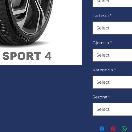
Select
Lartesia
*
Select
Gjeresia
*
Select
Kategoria
*
Select
Sezona
*
Select