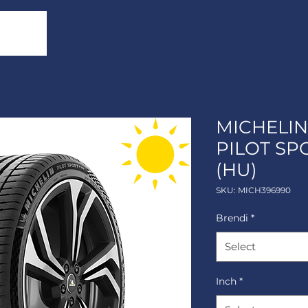
MICHELIN 
PILOT SP
(HU)
SKU: MICH396990
Brendi
*
Select
Inch
*