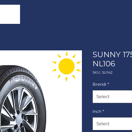
SUNNY 175
NL106
SKU: SU142
Brendi
*
Select
Inch
*
Select