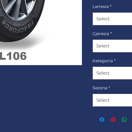
Lartesia
*
Select
Gjeresia
*
Select
Kategoria
*
Select
Sezona
*
Select