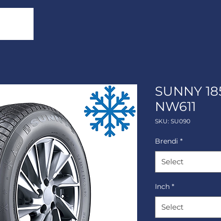
SUNNY 18
NW611
SKU: SU090
Brendi
*
Select
Inch
*
Select