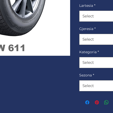
Lartesia
*
Select
Gjeresia
*
Select
Kategoria
*
Select
Sezona
*
Select