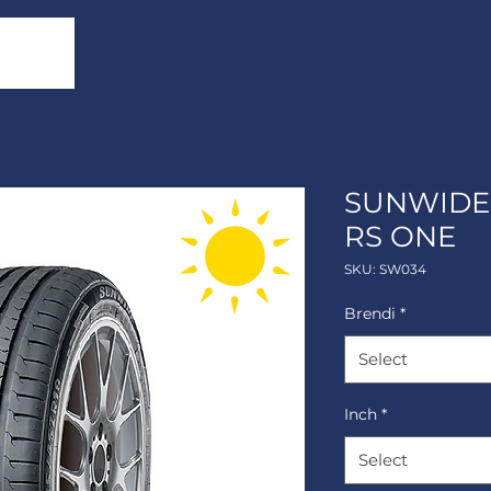
SUNWIDE 
RS ONE
SKU: SW034
Brendi
*
Select
Inch
*
Select