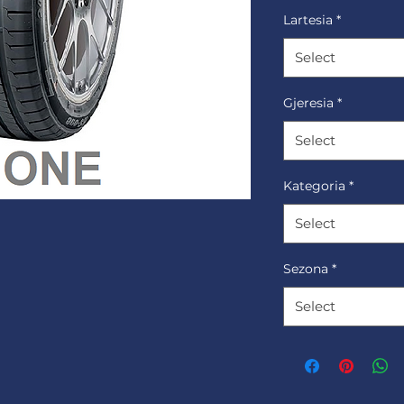
Lartesia
*
Select
Gjeresia
*
Select
Kategoria
*
Select
Sezona
*
Select