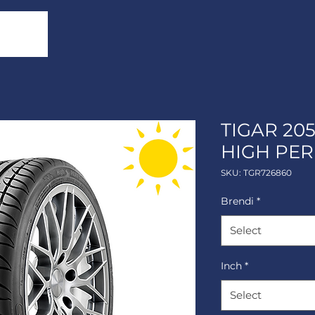
TIGAR 20
HIGH PE
SKU: TGR726860
Brendi
*
Select
Inch
*
Select