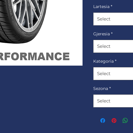
Lartesia
*
Select
Gjeresia
*
Select
Kategoria
*
Select
Sezona
*
Select