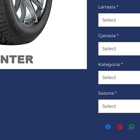
Lartesia
*
Select
Gjeresia
*
Select
Kategoria
*
Select
Sezona
*
Select