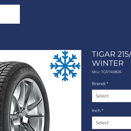
TIGAR 215
WINTER
SKU: TGR740826
Brendi
*
Select
Inch
*
Select