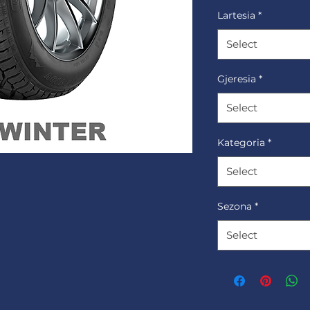
Lartesia
*
Select
Gjeresia
*
Select
Kategoria
*
Select
Sezona
*
Select