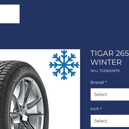
TIGAR 265
WINTER
SKU: TGR620879
Brendi
*
Select
Inch
*
Select